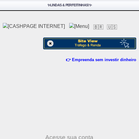
✨LINDAS & PERFEITINHAS!✨
🇧🇷
🇺🇸
👉 Empreenda sem investir dinheiro
Acesse sua conta