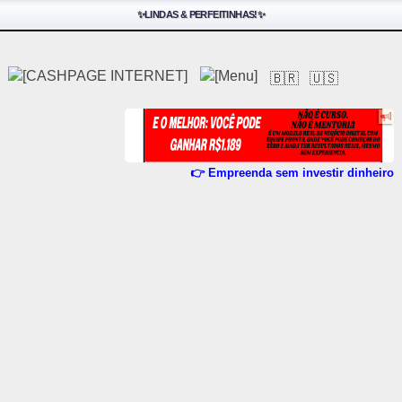
✨LINDAS & PERFEITINHAS!✨
🇧🇷
🇺🇸
👉 Empreenda sem investir dinheiro