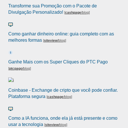
Transforme sua Promoção com o Pacote de
Divulgação Personalizado!
[
cashpage
/blog
]
Como ganhar dinheiro online: guia completo com as
melhores formas
[
siteview
/blog
]
Ganhe Mais com os Super Cliques do PTC Pago
[
ptcpago
/blog
]
Coinbase - Exchange de cripto que você pode confiar.
Plataforma segura
[
cashpage
/blog
]
Como a IA funciona, onde ela já está presente e como
usar a tecnologia
[
siteview
/blog
]