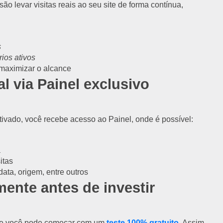
o levar visitas reais ao seu site de forma contínua,
s
rios ativos
maximizar o alcance
 via Painel exclusivo
tivado, você recebe acesso ao Painel, onde é possível:
a
itas
data, origem, entre outros
mente antes de investir
que você pode começar com um
teste 100% gratuito
. Assim,