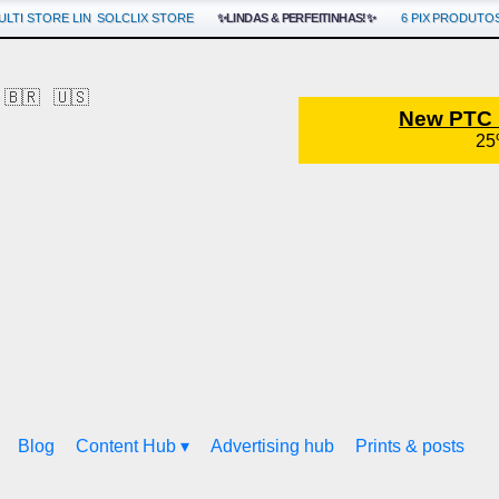
ULTI STORE LIN
SOLCLIX STORE
✨LINDAS & PERFEITINHAS!✨
6 PIX
PRODUTOS
🇧🇷
🇺🇸
Blog
Content Hub ▾
Advertising hub
Prints & posts