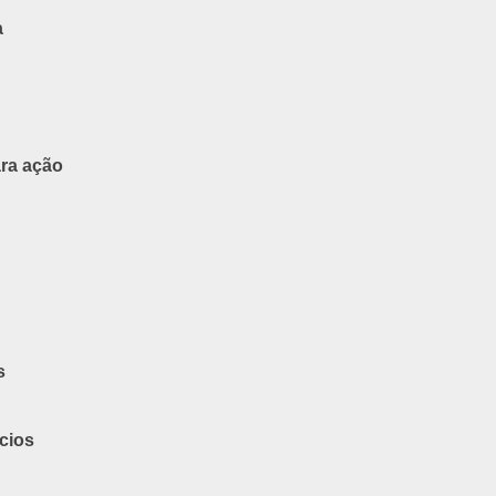
a
ara ação
s
cios