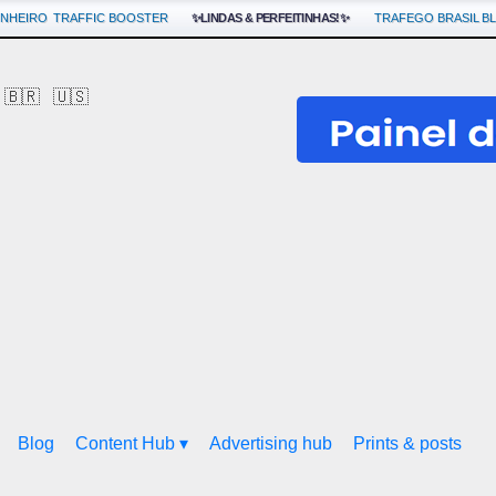
INHEIRO
TRAFFIC BOOSTER
✨LINDAS & PERFEITINHAS!✨
TRAFEGO BRASIL
B
🇧🇷
🇺🇸
Blog
Content Hub ▾
Advertising hub
Prints & posts