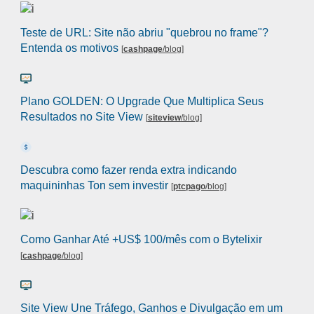
Teste de URL: Site não abriu "quebrou no frame"?
Entenda os motivos
[
cashpage
/blog
]
Plano GOLDEN: O Upgrade Que Multiplica Seus
Resultados no Site View
[
siteview
/blog
]
Descubra como fazer renda extra indicando
maquininhas Ton sem investir
[
ptcpago
/blog
]
Como Ganhar Até +US$ 100/mês com o Bytelixir
[
cashpage
/blog
]
Site View Une Tráfego, Ganhos e Divulgação em um