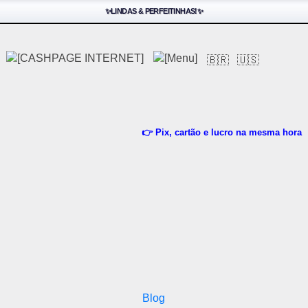
✨LINDAS & PERFEITINHAS!✨
🇧🇷
🇺🇸
👉 Pix, cartão e lucro na mesma hora
Blog