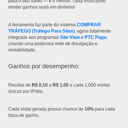
para o seu saldo — e o melhor: cada visita pode
render ganhos reais em dinheiro!
A ferramenta faz parte do sistema
COMPRAR
TRÁFEGO (Tráfego Para Sites)
, agora totalmente
integrada aos programas
Site View
e
PTC Pago
,
criando uma poderosa rede de divulgação e
rentabilidade.
Ganhos por desempenho:
Receba de
R$ 0,10
a
R$ 1,00
a cada 1.000 visitas
únicas por IP/dia.
Cada visita gerada possui chance de
10%
para cada
faixa de ganho.